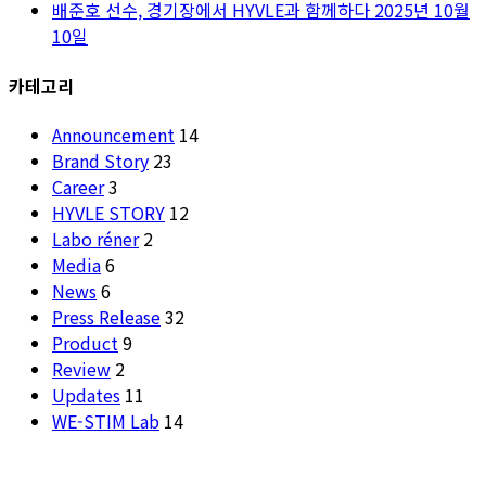
배준호 선수, 경기장에서 HYVLE과 함께하다
2025년 10월
10일
카테고리
Announcement
14
Brand Story
23
Career
3
HYVLE STORY
12
Labo réner
2
Media
6
News
6
Press Release
32
Product
9
Review
2
Updates
11
WE-STIM Lab
14