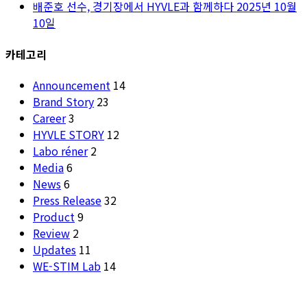
배준호 선수, 경기장에서 HYVLE과 함께하다
2025년 10월
10일
카테고리
Announcement
14
Brand Story
23
Career
3
HYVLE STORY
12
Labo réner
2
Media
6
News
6
Press Release
32
Product
9
Review
2
Updates
11
WE-STIM Lab
14