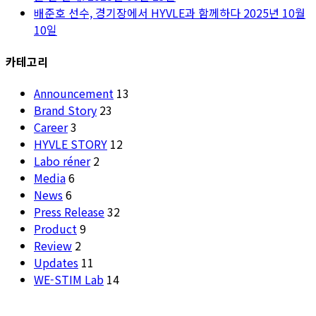
배준호 선수, 경기장에서 HYVLE과 함께하다
2025년 10월
10일
카테고리
Announcement
13
Brand Story
23
Career
3
HYVLE STORY
12
Labo réner
2
Media
6
News
6
Press Release
32
Product
9
Review
2
Updates
11
WE-STIM Lab
14