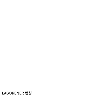
News
Blog
HYVLE SHOP
KR
EN
구매 문의: sales@barunbio.com
협업 문의: partner@barunbio.com
투자 문의: ir@barunbio.com
기타 문의: service@barunbio.com
010-7670-7242
LABORÉNER 런칭