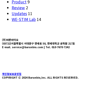
Product
9
Review
2
Updates
11
WE-STIM Lab
14
(주)바른바이오
(03722)서울특별시 서대문구 연세로 50, 연세대학교 공학원 217호
E-mail. service@barunbio.com | Tel. 010-7670-7242
About us
Technology
Press
News
HYVLE SHOP
개인정보보호방침
COPYRIGHT Ⓒ 2024 Barunbio,lnc. ALL RIGHTS RESERVED.
About Us
Technology
Press