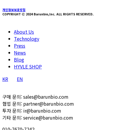
개인정보보호방침
COPYRIGHT Ⓒ 2024 Barunbio,lnc. ALL RIGHTS RESERVED.
Close
About Us
Menu
Technology
Press
News
Blog
HYVLE SHOP
KR
EN
구매 문의: sales@barunbio.com
협업 문의: partner@barunbio.com
투자 문의: ir@barunbio.com
기타 문의: service@barunbio.com
010-7670-7242