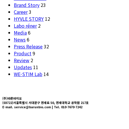
Brand Story
23
Career
3
HYVLE STORY
12
Labo réner
2
Media
6
News
6
Press Release
32
Product
9
Review
2
Updates
11
WE-STIM Lab
14
(주)바른바이오
(03722)서울특별시 서대문구 연세로 50, 연세대학교 공학원 217호
E-mail. service@barunbio.com | Tel. 010-7670-7242
About us
Technology
Press
News
HYVLE SHOP