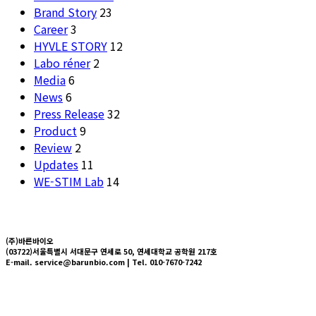
Brand Story
23
Career
3
HYVLE STORY
12
Labo réner
2
Media
6
News
6
Press Release
32
Product
9
Review
2
Updates
11
WE-STIM Lab
14
(주)바른바이오
(03722)서울특별시 서대문구 연세로 50, 연세대학교 공학원 217호
E-mail. service@barunbio.com | Tel. 010-7670-7242
About us
Technology
Press
News
HYVLE SHOP