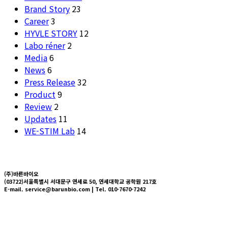
Brand Story
23
Career
3
HYVLE STORY
12
Labo réner
2
Media
6
News
6
Press Release
32
Product
9
Review
2
Updates
11
WE-STIM Lab
14
(주)바른바이오
(03722)서울특별시 서대문구 연세로 50, 연세대학교 공학원 217호
E-mail. service@barunbio.com | Tel. 010-7670-7242
About us
Technology
Press
News
HYVLE SHOP