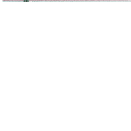
🏅 현장에서의 특별한 순간
대회 1등 러너에게는 하이블의
라이트닝 논슬립 삭스
와
퍼포먼스
카프슬리브
를 선물했습니다.
두 제품 모두 러너들의
퍼포먼스와 회복
을 위해 설계된 기술 기반
아이템으로, 러너들에게 최적의 서포트를 제공합니다.