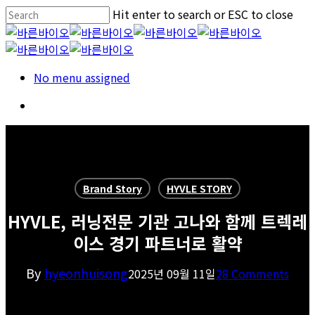
Skip
Hit enter to search or ESC to close
to
Close
main
Search
content
Menu
No menu assigned
Menu
Brand Story
HYVLE STORY
HYVLE, 러닝전문 기관 고나와 함께 트렉레
이스 경기 파트너로 활약
By
hyeonhuisong
2025년 09월 11일
28 Comments